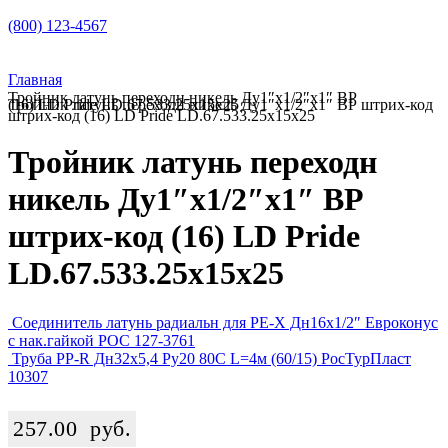
(800) 123-4567
Главная
Тройник латунь переходн никель Ду1″х1/2″х1″ ВР
Тройник латунь переходн никель Ду1″х1/2″х1″ ВР штрих-код (16) LD Pride LD.67.533.25x15x25
штрих-код (16) LD Pride LD.67.533.25x15x25
Тройник латунь переходн
никель Ду1″х1/2″х1″ ВР
штрих-код (16) LD Pride
LD.67.533.25x15x25
Соединитель латунь радиальн для PE-X Дн16х1/2″ Евроконус
с нак.гайкой РОС 127-3761
Труба PP-R Дн32х5,4 Ру20 80C L=4м (60/15) РосТурПласт
10307
257.00
руб.