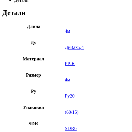
Детали
Детали
Длина
4м
Ду
Дн32х5,4
Материал
PP-R
Размер
4м
Ру
Ру20
Упаковка
(60/15)
SDR
SDR6