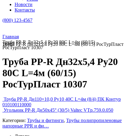
Новости
Контакты
(800) 123-4567
Главная
Труба PP-R Дн32х5,4 Ру20 80C L=4м (60/15)
Труба PP-R Дн32х5,4 Ру20 80C L=4м (60/15) РосТурПласт 10307
РосТурПласт 10307
Труба PP-R Дн32х5,4 Ру20
80C L=4м (60/15)
РосТурПласт 10307
Труба PP-R Дн110×10,0 Ру10 40C L=4м (8/4) ПК Контур
010100110000
Угольник PP-R Дн50х45° (30/5) Valtec VTp.759.0.050
Категории:
Трубы и фитинги
,
Трубы полипропиленовые
напорные PPR и фи…