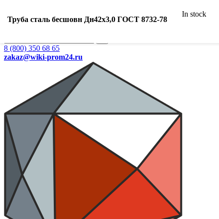
Ваш город:
In stock
Екатеринбург
Труба сталь бесшовн Дн42х3,0 ГОСТ 8732-78
Search
8 (800) 350 68 65
zakaz
@wiki-prom24.ru