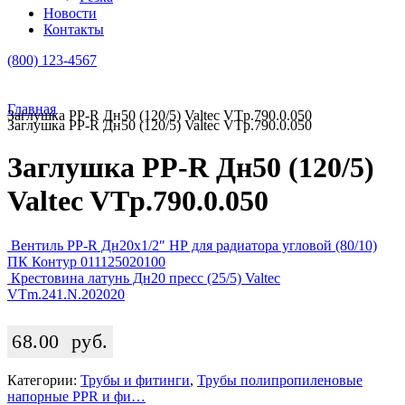
Новости
Контакты
(800) 123-4567
Главная
Заглушка PP-R Дн50 (120/5) Valtec VTp.790.0.050
Заглушка PP-R Дн50 (120/5) Valtec VTp.790.0.050
Заглушка PP-R Дн50 (120/5)
Valtec VTp.790.0.050
Вентиль PP-R Дн20х1/2″ НР для радиатора угловой (80/10)
ПК Контур 011125020100
Крестовина латунь Дн20 пресс (25/5) Valtec
VTm.241.N.202020
68.00
руб.
Категории:
Трубы и фитинги
,
Трубы полипропиленовые
напорные PPR и фи…