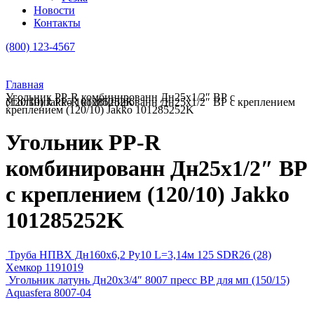
Новости
Контакты
(800) 123-4567
Главная
Угольник PP-R комбинированн Дн25х1/2″ ВР с
Угольник PP-R комбинированн Дн25х1/2″ ВР с креплением (120/10) Jakko 101285252K
креплением (120/10) Jakko 101285252K
Угольник PP-R
комбинированн Дн25х1/2″ ВР
с креплением (120/10) Jakko
101285252K
Труба НПВХ Дн160х6,2 Ру10 L=3,14м 125 SDR26 (28)
Хемкор 1191019
Угольник латунь Дн20х3/4″ 8007 пресс ВР для мп (150/15)
Aquasfera 8007-04