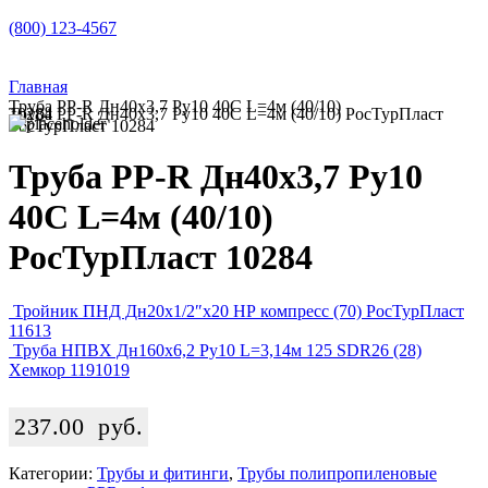
(800) 123-4567
Главная
Труба PP-R Дн40х3,7 Ру10 40C L=4м (40/10)
Труба PP-R Дн40х3,7 Ру10 40C L=4м (40/10) РосТурПласт 10284
РосТурПласт 10284
Труба PP-R Дн40х3,7 Ру10
40C L=4м (40/10)
РосТурПласт 10284
Тройник ПНД Дн20х1/2″х20 НР компресс (70) РосТурПласт
11613
Труба НПВХ Дн160х6,2 Ру10 L=3,14м 125 SDR26 (28)
Хемкор 1191019
237.00
руб.
Категории:
Трубы и фитинги
,
Трубы полипропиленовые