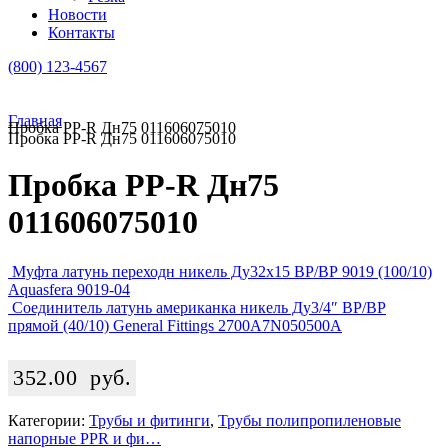
Новости
Контакты
(800) 123-4567
Главная
Пробка PP-R Дн75 011606075010
Пробка PP-R Дн75 011606075010
Пробка PP-R Дн75
011606075010
Муфта латунь переходн никель Ду32х15 ВР/ВР 9019 (100/10)
Aquasfera 9019-04
Соединитель латунь американка никель Ду3/4″ ВР/ВР
прямой (40/10) General Fittings 2700A7N050500A
352.00
руб.
Категории:
Трубы и фитинги
,
Трубы полипропиленовые
напорные PPR и фи…