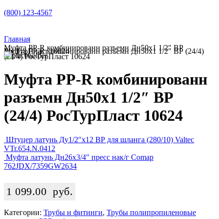
(800) 123-4567
Главная
Муфта PP-R комбинированн разъемн Дн50х1 1/2″ ВР
Муфта PP-R комбинированн разъемн Дн50х1 1/2″ ВР (24/4) РосТурПласт 10624
(24/4) РосТурПласт 10624
Муфта PP-R комбинированн
разъемн Дн50х1 1/2″ ВР
(24/4) РосТурПласт 10624
Штуцер латунь Ду1/2″х12 ВР для шланга (280/10) Valtec
VTr.654.N.0412
Муфта латунь Дн26х3/4″ пресс нак/г Comap
762JDX/7359GW2634
1 099.00
руб.
Категории:
Трубы и фитинги
,
Трубы полипропиленовые