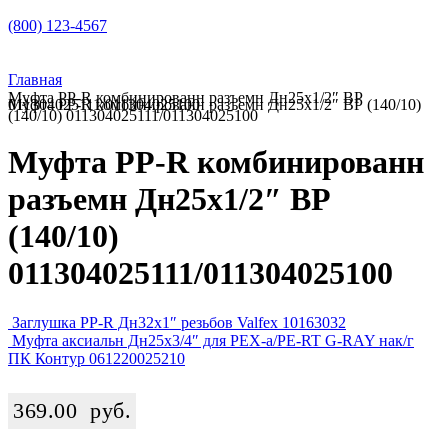
(800) 123-4567
Главная
Муфта PP-R комбинированн разъемн Дн25х1/2″ ВР
Муфта PP-R комбинированн разъемн Дн25х1/2″ ВР (140/10) 011304025111/011304025100
(140/10) 011304025111/011304025100
Муфта PP-R комбинированн
разъемн Дн25х1/2″ ВР
(140/10)
011304025111/011304025100
Заглушка PP-R Дн32х1″ резьбов Valfex 10163032
Муфта аксиальн Дн25х3/4″ для PEX-а/PE-RT G-RAY нак/г
ПК Контур 061220025210
369.00
руб.