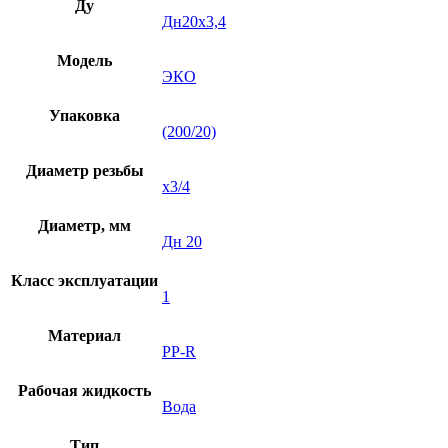
Ду
Дн20х3,4
Модель
ЭКО
Упаковка
(200/20)
Диаметр резьбы
х3/4
Диаметр, мм
Дн 20
Класс эксплуатации
1
Материал
PP-R
Рабочая жидкость
Вода
Тип