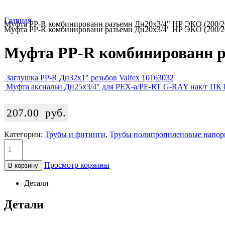
Главная
Муфта PP-R комбинированн разъемн Дн20х3/4″ НР ЭКО (200/2
Муфта PP-R комбинированн разъемн Дн20х3/4″ НР ЭКО (200/2
Муфта PP-R комбинированн ра
Заглушка PP-R Дн32х1″ резьбов Valfex 10163032
Муфта аксиальн Дн25х3/4″ для PEX-а/PE-RT G-RAY нак/г ПК 
207.00
руб.
Категории:
Трубы и фитинги
,
Трубы полипропиленовые напо
Просмотр корзины
В корзину
Детали
Детали