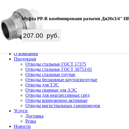
Ваш город:
Екатеринбург
Search
Муфта PP-R комбинированн разъемн Дн20х3/4″ НР 
8 (800) 350 68 65
zakaz
@wiki-prom24.ru
207.00
руб.
Каталог
О компании
Продукция
Отводы стальные ГОСТ 17375
Отводы стальные ГОСТ 30753-01
Отводы стальные гнутые
Отводы бесшовные крутоизогнутые
Отводы для ТЭС
Отводы сварные для АЭС
Отводы для неагрессивных сред
Отводы коррозионно активные
Отводы магистральных газопроводов
Услуги
Доставка
Резка
Новости