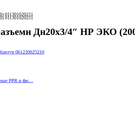
0) 011301020211
0) 011301020211
зъемн Дн20х3/4″ НР ЭКО (200/
Контур 061220025210
рные PPR и фи…