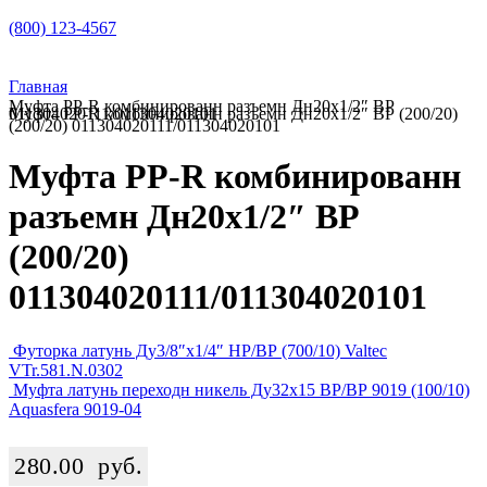
(800) 123-4567
Главная
Муфта PP-R комбинированн разъемн Дн20х1/2″ ВР
Муфта PP-R комбинированн разъемн Дн20х1/2″ ВР (200/20) 011304020111/011304020101
(200/20) 011304020111/011304020101
Муфта PP-R комбинированн
разъемн Дн20х1/2″ ВР
(200/20)
011304020111/011304020101
Футорка латунь Ду3/8″х1/4″ НР/ВР (700/10) Valtec
VTr.581.N.0302
Муфта латунь переходн никель Ду32х15 ВР/ВР 9019 (100/10)
Aquasfera 9019-04
280.00
руб.