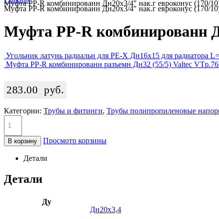
Муфта PP-R комбинированн Дн20х3/4″ нак.г евроконус (170/10)
Муфта PP-R комбинированн Дн20х3/4″ нак.г евроконус (170/10)
Муфта PP-R комбинированн Дн2
Угольник латунь радиальн для PE-X Дн16х15 для радиатора 
Муфта PP-R комбинированн разъемн Дн32 (55/5) Valtec VTp.76
283.00
руб.
Категории:
Трубы и фитинги
,
Трубы полипропиленовые напо
Просмотр корзины
В корзину
Детали
Детали
Ду
Дн20х3,4