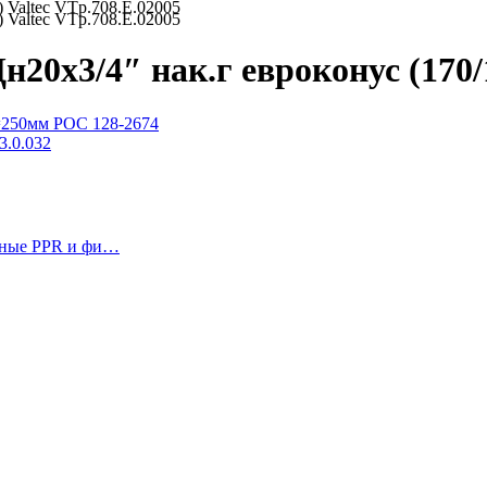
 Valtec VTp.708.E.02005
 Valtec VTp.708.E.02005
0х3/4″ нак.г евроконус (170/1
L=250мм РОС 128-2674
3.0.032
рные PPR и фи…