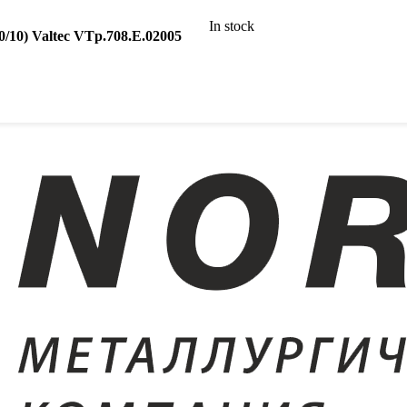
In stock
10) Valtec VTp.708.E.02005