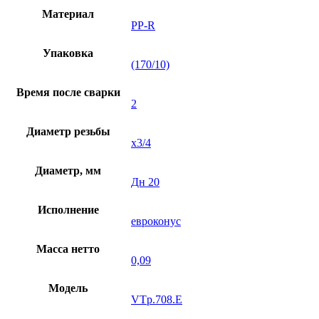
Материал
PP-R
Упаковка
(170/10)
Время после сварки
2
Диаметр резьбы
х3/4
Диаметр, мм
Дн 20
Исполнение
евроконус
Масса нетто
0,09
Модель
VTp.708.E