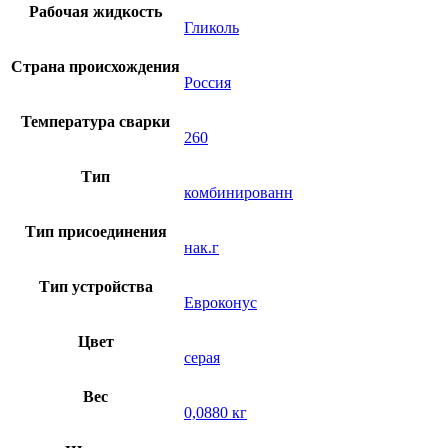
Рабочая жидкость
Гликоль
Страна происхождения
Россия
Температура сварки
260
Тип
комбинированн
Тип присоединения
нак.г
Тип устройства
Евроконус
Цвет
серая
Вес
0,0880 кг