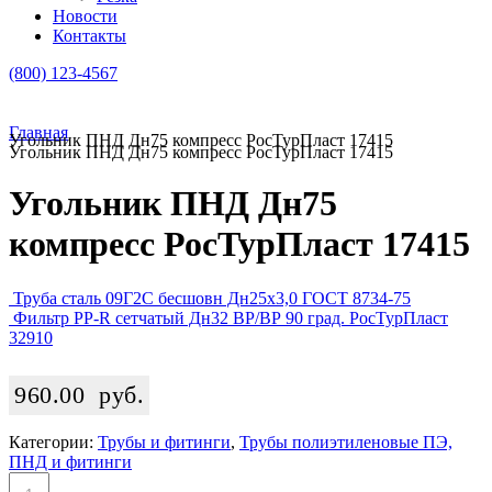
Новости
Контакты
(800) 123-4567
Главная
Угольник ПНД Дн75 компресс РосТурПласт 17415
Угольник ПНД Дн75 компресс РосТурПласт 17415
Угольник ПНД Дн75
компресс РосТурПласт 17415
Труба сталь 09Г2С бесшовн Дн25х3,0 ГОСТ 8734-75
Фильтр PP-R сетчатый Дн32 ВР/ВР 90 град. РосТурПласт
32910
960.00
руб.
Категории:
Трубы и фитинги
,
Трубы полиэтиленовые ПЭ,
ПНД и фитинги