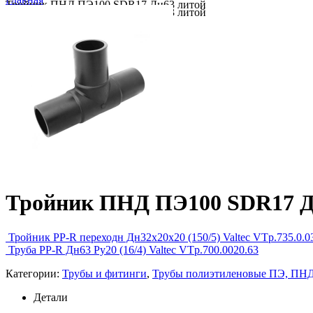
Тройник ПНД ПЭ100 SDR17 Дн63 литой
Тройник ПНД ПЭ100 SDR17 Дн63 литой
Тройник ПНД ПЭ100 SDR17 Д
Тройник PP-R переходн Дн32х20х20 (150/5) Valtec VTp.735.0.
Труба PP-R Дн63 Ру20 (16/4) Valtec VTp.700.0020.63
Категории:
Трубы и фитинги
,
Трубы полиэтиленовые ПЭ, ПНД
Детали