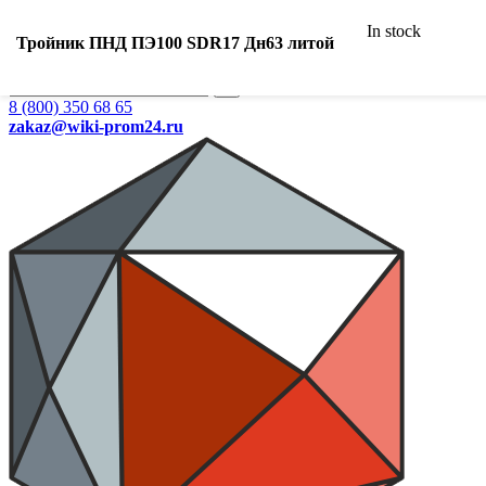
Ваш город:
In stock
Екатеринбург
Тройник ПНД ПЭ100 SDR17 Дн63 литой
Search
8 (800) 350 68 65
zakaz
@wiki-prom24.ru