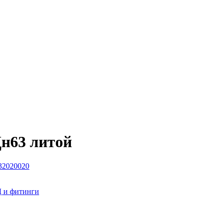
н63 литой
032020020
 и фитинги