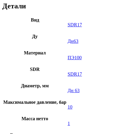
Детали
Вид
SDR17
Ду
Дн63
Материал
ПЭ100
SDR
SDR17
Диаметр, мм
Дн 63
Максимальное давление, бар
10
Масса нетто
1