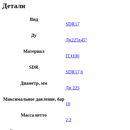
Детали
Вид
SDR17
Ду
Дн225х45°
Материал
ПЭ100
SDR
SDR17,6
Диаметр, мм
Дн 225
Максимальное давление, бар
10
Масса нетто
2,2