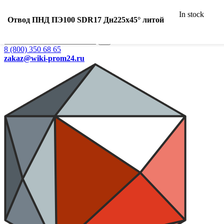
Ваш город:
In stock
Екатеринбург
Отвод ПНД ПЭ100 SDR17 Дн225х45° литой
Search
8 (800) 350 68 65
zakaz
@wiki-prom24.ru