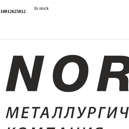
In stock
210012625012