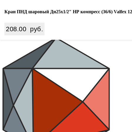
Ваш город:
Екатеринбург
Кран ПНД шаровый Дн25х1/2″ НР компресс (36/6) Valfex 1
Search
208.00
руб.
8 (800) 350 68 65
zakaz
@wiki-prom24.ru