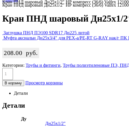
Кран ПНД шаровый Дн25х1/2″ НР компресс (36/6) Valfex 1210
Кран ПНД шаровый Дн25х1/2″ НР компресс (36/6) Valfex 1210
Кран ПНД шаровый Дн25х1/2″ 
Заглушка ПНД ПЭ100 SDR17 Дн225 литой
Муфта аксиальн Дн25х3/4″ для PEX-а/PE-RT G-RAY нак/г ПК 
208.00
руб.
Категории:
Трубы и фитинги
,
Трубы полиэтиленовые ПЭ, ПНД
Просмотр корзины
В корзину
Детали
Детали
Ду
Дн25х1/2"