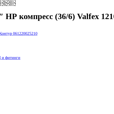
012625012
012625012
НР компресс (36/6) Valfex 121
Контур 061220025210
 и фитинги