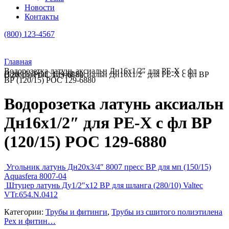
Новости
Контакты
(800) 123-4567
Главная
Водорозетка латунь аксиальн Дн16х1/2″ для PE-Х с фл
Водорозетка латунь аксиальн Дн16х1/2″ для PE-Х с фл ВР (120/15) РОС 129-6880
ВР (120/15) РОС 129-6880
Водорозетка латунь аксиальн
Дн16х1/2″ для PE-Х с фл ВР
(120/15) РОС 129-6880
Угольник латунь Дн20х3/4″ 8007 пресс ВР для мп (150/15)
Aquasfera 8007-04
Штуцер латунь Ду1/2″х12 ВР для шланга (280/10) Valtec
VTr.654.N.0412
Категории:
Трубы и фитинги
,
Трубы из сшитого полиэтилена
Pex и фитин…