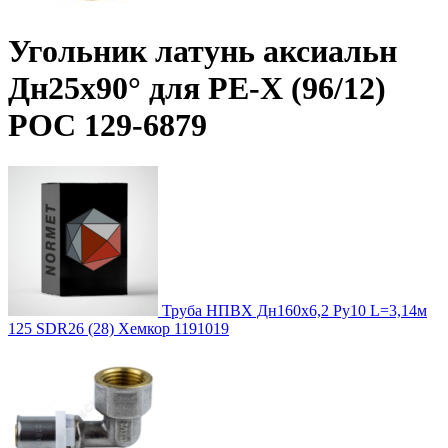
Угольник латунь аксиальн
Дн25х90° для PE-Х (96/12)
РОС 129-6879
Труба НПВХ Дн160х6,2 Ру10 L=3,14м
125 SDR26 (28) Хемкор 1191019