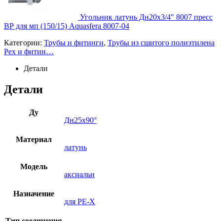
Угольник латунь Дн20х3/4″ 8007 пресс
ВР для мп (150/15) Aquasfera 8007-04
Категории:
Трубы и фитинги
,
Трубы из сшитого полиэтилена
Pex и фитин…
Детали
Детали
Ду
Дн25х90°
Материал
латунь
Модель
аксиальн
Назначение
для PE-Х
Тип соединения