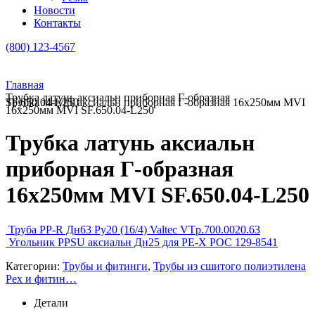
Новости
Контакты
(800) 123-4567
Главная
Трубка латунь аксиальн приборная Г-образная
Трубка латунь аксиальн приборная Г-образная 16х250мм MVI SF.650.04-L250
16х250мм MVI SF.650.04-L250
Трубка латунь аксиальн
приборная Г-образная
16х250мм MVI SF.650.04-L250
Труба PP-R Дн63 Ру20 (16/4) Valtec VTp.700.0020.63
Угольник PPSU аксиальн Дн25 для PE-Х РОС 129-8541
Категории:
Трубы и фитинги
,
Трубы из сшитого полиэтилена
Pex и фитин…
Детали