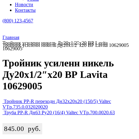
Новости
Контакты
(800) 123-4567
Главная
Тройник усиленн никель Ду20х1/2″х20 ВР Lavita
Тройник усиленн никель Ду20х1/2″х20 ВР Lavita 10629005
10629005
Тройник усиленн никель
Ду20х1/2″х20 ВР Lavita
10629005
Тройник PP-R переходн Дн32х20х20 (150/5) Valtec
VTp.735.0.032020020
Труба PP-R Дн63 Ру20 (16/4) Valtec VTp.700.0020.63
845.00
руб.