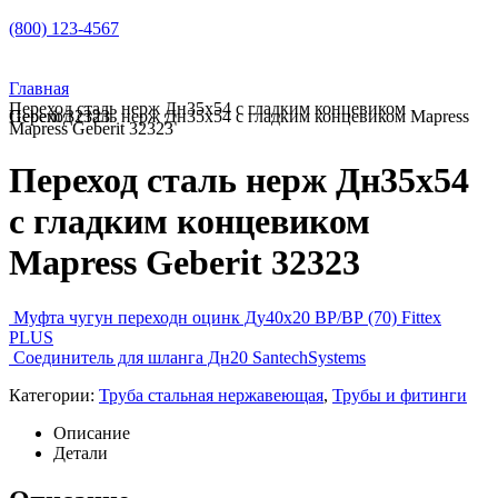
(800) 123-4567
Главная
Переход сталь нерж Дн35х54 с гладким концевиком
Переход сталь нерж Дн35х54 с гладким концевиком Mapress Geberit 32323
Mapress Geberit 32323
Переход сталь нерж Дн35х54
с гладким концевиком
Mapress Geberit 32323
Муфта чугун переходн оцинк Ду40х20 ВР/ВР (70) Fittex
PLUS
Соединитель для шланга Дн20 SantechSystems
Категории:
Труба стальная нержавеющая
,
Трубы и фитинги
Описание
Детали