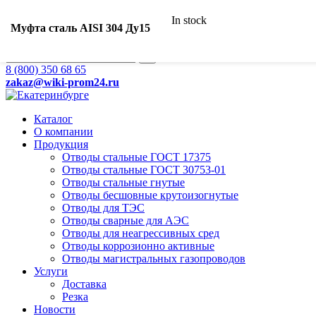
Ваш город:
In stock
Екатеринбург
Муфта сталь AISI 304 Ду15
Search
8 (800) 350 68 65
zakaz
@wiki-prom24.ru
Каталог
О компании
Продукция
Отводы стальные ГОСТ 17375
Отводы стальные ГОСТ 30753-01
Отводы стальные гнутые
Отводы бесшовные крутоизогнутые
Отводы для ТЭС
Отводы сварные для АЭС
Отводы для неагрессивных сред
Отводы коррозионно активные
Отводы магистральных газопроводов
Услуги
Доставка
Резка
Новости