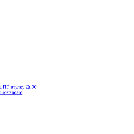
д ПЭ втулку Дн90
rostandard