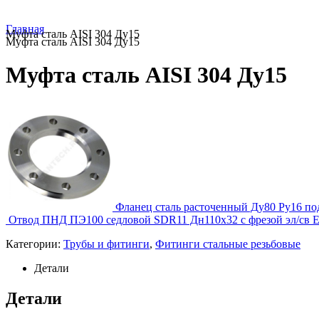
Главная
Муфта сталь AISI 304 Ду15
Муфта сталь AISI 304 Ду15
Муфта сталь AISI 304 Ду15
Фланец сталь расточенный Ду80 Ру16 по
Отвод ПНД ПЭ100 седловой SDR11 Дн110х32 с фрезой эл/св Eu
Категории:
Трубы и фитинги
,
Фитинги стальные резьбовые
Детали
Детали