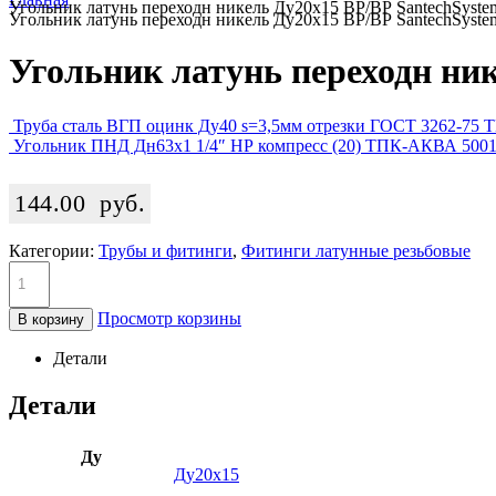
Угольник латунь переходн никель Ду20х15 ВР/ВР SantechSyste
Угольник латунь переходн никель Ду20х15 ВР/ВР SantechSyste
Угольник латунь переходн ни
Труба сталь ВГП оцинк Ду40 s=3,5мм отрезки ГОСТ 3262-75
Угольник ПНД Дн63х1 1/4″ НР компресс (20) ТПК-АКВА 500
144.00
руб.
Категории:
Трубы и фитинги
,
Фитинги латунные резьбовые
Просмотр корзины
В корзину
Детали
Детали
Ду
Ду20х15