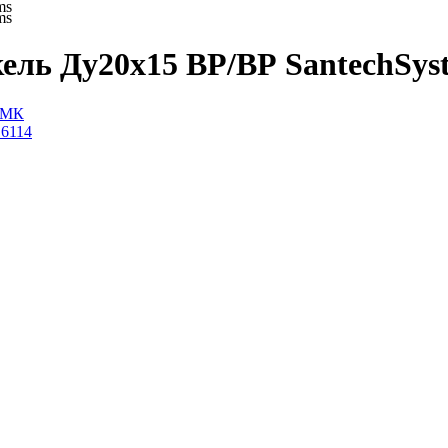
ms
ms
кель Ду20х15 ВР/ВР SantechSys
 ТМК
16114