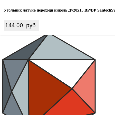
Ваш город:
Екатеринбург
Угольник латунь переходн никель Ду20х15 ВР/ВР SantechSy
Search
144.00
руб.
8 (800) 350 68 65
zakaz
@wiki-prom24.ru