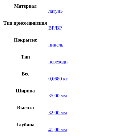
Материал
латунь
Тип присоединения
ВР/ВР
Покрытие
никель
Тип
переходн
Вес
0,0680 кг
Ширина
35,00 мм
Высота
32,00 мм
Глубина
41,00 мм