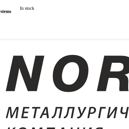
In stock
stems