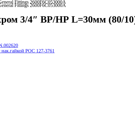
eneral Fittings 2600F6C053000A
eneral Fittings 2600F6C053000A
ром 3/4″ ВР/НР L=30мм (80/10) 
N.002620
с нак.гайкой РОС 127-3761