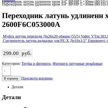
Переходник латунь удлиненн хром 3/4″ ВР/НР L=30мм (80/10) G
Переходник латунь удлиненн хром 3/4″ ВР/НР L=30мм (80/10) G
Переходник латунь удлиненн х
2600F6C053000A
Муфта латунь переходн Дн26х20 обжим (55/5) Valtec VTm.303.
Соединитель латунь радиальн для PE-X Дн16х1/2″ Евроконус 
299.00
руб.
Категории:
Трубы и фитинги
,
Фитинги латунные резьбовые
Просмотр корзины
В корзину
Детали
Детали