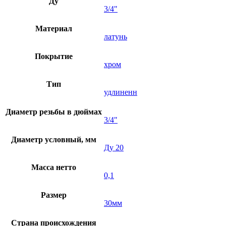
Ду
3/4"
Материал
латунь
Покрытие
хром
Тип
удлиненн
Диаметр резьбы в дюймах
3/4"
Диаметр условный, мм
Ду 20
Масса нетто
0,1
Размер
30мм
Страна происхождения