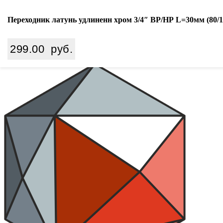
Ваш город:
Екатеринбург
Переходник латунь удлиненн хром 3/4″ ВР/НР L=30мм (80/10
Search
299.00
руб.
8 (800) 350 68 65
zakaz
@wiki-prom24.ru