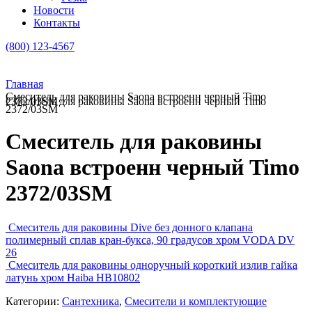
Новости
Контакты
(800) 123-4567
Главная
Смеситель для раковины Saona встроенн черный Timo
Смеситель для раковины Saona встроенн черный Timo 2372/03SM
2372/03SM
Смеситель для раковины
Saona встроенн черный Timo
2372/03SM
Смеситель для раковины Dive без донного клапана
полимерный сплав кран-букса, 90 градусов хром VODA DV
26
Смеситель для раковины одноручный короткий излив гайка
латунь хром Haiba HB10802
Категории:
Сантехника
,
Смесители и комплектующие