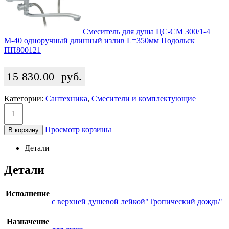
Смеситель для душа ЦС-СМ 300/1-4
М-40 одноручный длинный излив L=350мм Подольск
ПП800121
15 830.00
руб.
Категории:
Сантехника
,
Смесители и комплектующие
Просмотр корзины
В корзину
Детали
Детали
Исполнение
с верхней душевой лейкой"Тропический дождь"
Назначение