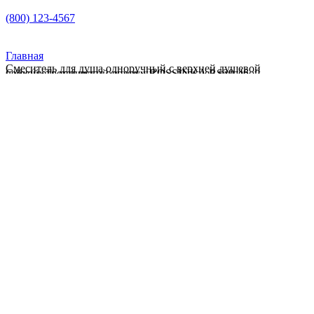
(800) 123-4567
Главная
Смеситель для душа одноручный с верхней душевой
Смеситель для душа одноручный с верхней душевой лейкой»Тропический дождь» ROSSINKA RS29-46
лейкой»Тропический дождь» ROSSINKA RS29-46