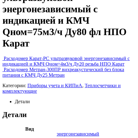
энергонезависимый с
индикацией и КМЧ
Qном=75м3/ч Ду80 фл НПО
Карат
Расходомер Карат-РС ультразвуковой энергонезависимый с
индикацией и КМЧ Qном=4м3/ч Ду20 резьба НПО Карат
Расходомер Метран-300ПР вихреакустический без блока
питания с КМЧ Ду25 Метран
Категории:
Приборы учета и КИПиА
,
Теплосчетчики и
комплектующие
Детали
Детали
Вид
энергонезависимый