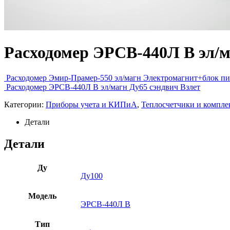
Расходомер ЭРСВ-440Л В эл/м
Расходомер Эмир-Прамер-550 эл/магн Электромагнит+блок п
Расходомер ЭРСВ-440Л В эл/магн Ду65 сэндвич Взлет
Категории:
Приборы учета и КИПиА
,
Теплосчетчики и компл
Детали
Детали
Ду
Ду100
Модель
ЭРСВ-440Л В
Тип