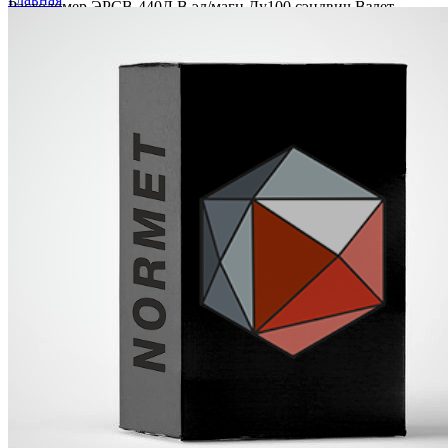
Расходомер ЭРСВ-440Л В эл/магн Ду100 сэндвич Взлет
Расходомер ЭРСВ-440Л В эл/магн Ду100 сэндвич Взлет