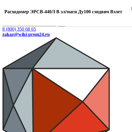
Ваш город:
Екатеринбург
Расходомер ЭРСВ-440Л В эл/магн Ду100 сэндвич Взлет
Search
8 (800) 350 68 65
zakaz
@wiki-prom24.ru