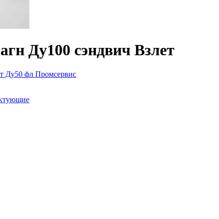
агн Ду100 сэндвич Взлет
ит Ду50 фл Промсервис
ектующие