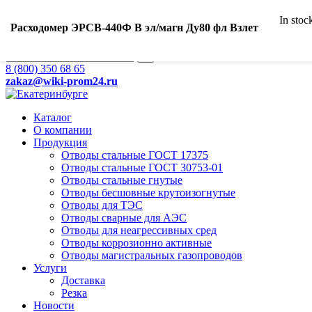
Ваш город:
In stoc
Екатеринбург
Расходомер ЭРСВ-440Ф В эл/магн Ду80 фл Взлет
Search
8 (800) 350 68 65
zakaz
@wiki-prom24.ru
Каталог
О компании
Продукция
Отводы стальные ГОСТ 17375
Отводы стальные ГОСТ 30753-01
Отводы стальные гнутые
Отводы бесшовные крутоизогнутые
Отводы для ТЭС
Отводы сварные для АЭС
Отводы для неагрессивных сред
Отводы коррозионно активные
Отводы магистральных газопроводов
Услуги
Доставка
Резка
Новости