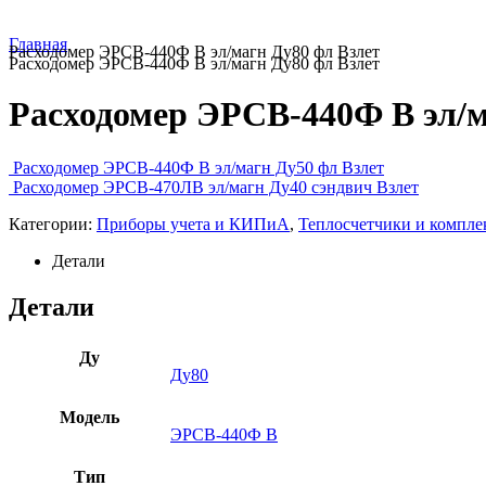
Главная
Расходомер ЭРСВ-440Ф В эл/магн Ду80 фл Взлет
Расходомер ЭРСВ-440Ф В эл/магн Ду80 фл Взлет
Расходомер ЭРСВ-440Ф В эл/м
Расходомер ЭРСВ-440Ф В эл/магн Ду50 фл Взлет
Расходомер ЭРСВ-470ЛВ эл/магн Ду40 сэндвич Взлет
Категории:
Приборы учета и КИПиА
,
Теплосчетчики и компл
Детали
Детали
Ду
Ду80
Модель
ЭРСВ-440Ф В
Тип