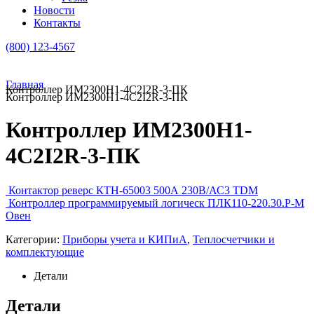
Новости
Контакты
(800) 123-4567
Главная
Контроллер ИМ2300Н1-4C2I2R-3-ПК
Контроллер ИМ2300Н1-4C2I2R-3-ПК
Контроллер ИМ2300Н1-
4C2I2R-3-ПК
Контактор реверс КТН-65003 500А 230В/АС3 TDM
Контроллер программируемый логическ ПЛК110-220.30.Р-М
Овен
Категории:
Приборы учета и КИПиА
,
Теплосчетчики и
комплектующие
Детали
Детали