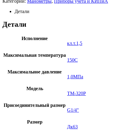
Категории:
Манометры
,
Приборы учета и КИПиА
Детали
Детали
Исполнение
кл.т.1,5
Максимальная температура
150C
Максимальное давление
1,0МПа
Модель
ТМ-320Р
Присоединительный размер
G1/4"
Размер
Дк63