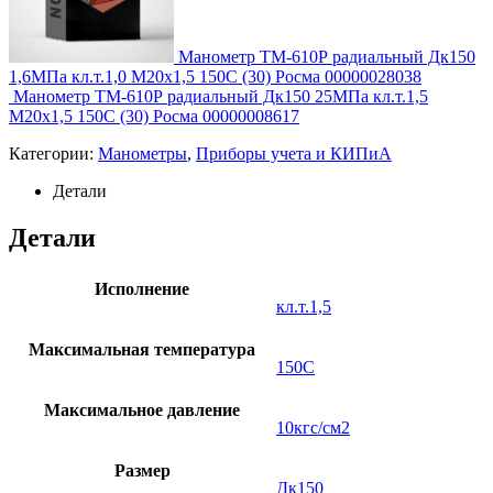
Манометр ТМ-610Р радиальный Дк150
1,6МПа кл.т.1,0 М20х1,5 150C (30) Росма 00000028038
Манометр ТМ-610Р радиальный Дк150 25МПа кл.т.1,5
М20х1,5 150C (30) Росма 00000008617
Категории:
Манометры
,
Приборы учета и КИПиА
Детали
Детали
Исполнение
кл.т.1,5
Максимальная температура
150C
Максимальное давление
10кгс/см2
Размер
Дк150