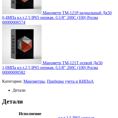
Манометр ТМ-121Р радиальный Дк50
0,4МПа кл.т.2,5 IP65 нержав. G1/8″ 200C (100) Росма
00000000574
Манометр ТМ-121Т осевой Дк50
1,0МПа кл.т.2,5 IP65 нержав. G1/8″ 200C (100) Росма
00000000582
Категории:
Манометры
,
Приборы учета и КИПиА
Детали
Детали
Исполнение
кл.т.2,5 IP65 нержав.