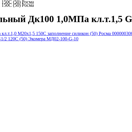
 150C (50) Росма
 150C (50) Росма
ьный Дк100 1,0МПа кл.т.1,5 G1
л.т.1,0 М20х1,5 150C заполнение силикон (50) Росма 00000030
1/2 120C (50) Экомера МД02-100-G-10