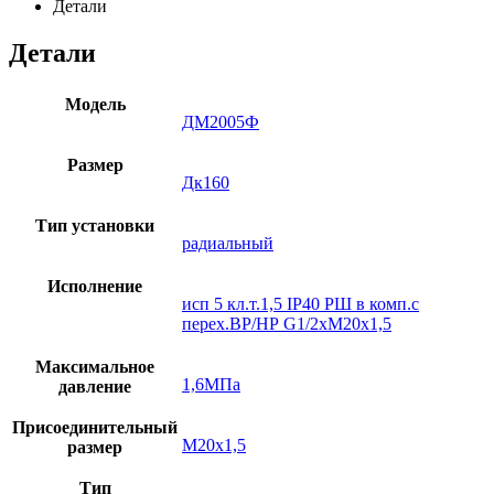
Детали
Детали
Модель
ДМ2005Ф
Размер
Дк160
Тип установки
радиальный
Исполнение
исп 5 кл.т.1,5 IP40 РШ в комп.с
перех.ВР/НР G1/2xМ20х1,5
Максимальное
1,6МПа
давление
Присоединительный
М20х1,5
размер
Тип