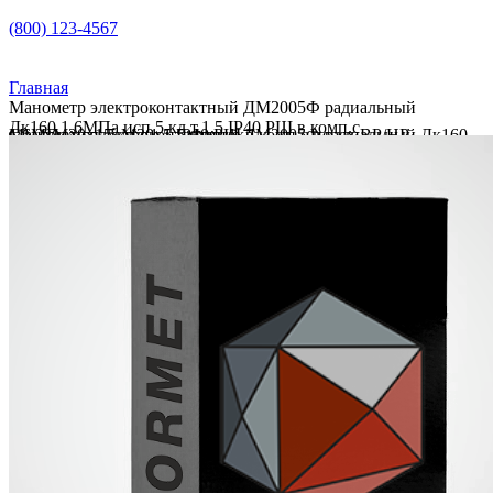
(800) 123-4567
Главная
Манометр электроконтактный ДМ2005Ф радиальный
Дк160 1,6МПа исп 5 кл.т.1,5 IP40 РШ в комп.с
Манометр электроконтактный ДМ2005Ф радиальный Дк160 1,6МПа исп 5 кл.т.1,5 IP40 РШ в комп.с перех.ВР/НР G1/2xМ20х1,5 М20х1,5 Физтех
перех.ВР/НР G1/2xМ20х1,5 М20х1,5 Физтех