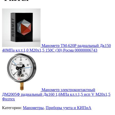
Манометр ТМ-620Р радиальный Дк150
40МПа кл.т.1,0 М20х1,5 150C (30) Росма 00000006743
Манометр электроконтактный
ДМ2005Ф радиальный Дк160 1,6МПа кл.т.1,5 исп V М20х1,5
Физтех
Категории:
Манометры
,
Приборы учета и КИПиА