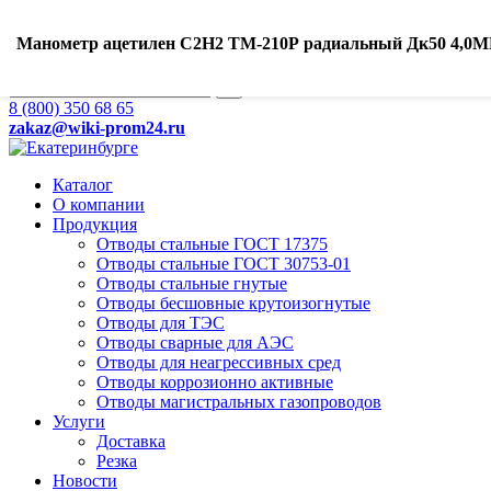
Ваш город:
Екатеринбург
Манометр ацетилен С2Н2 ТМ-210Р радиальный Дк50 4,0МПа 
Search
8 (800) 350 68 65
zakaz
@wiki-prom24.ru
Каталог
О компании
Продукция
Отводы стальные ГОСТ 17375
Отводы стальные ГОСТ 30753-01
Отводы стальные гнутые
Отводы бесшовные крутоизогнутые
Отводы для ТЭС
Отводы сварные для АЭС
Отводы для неагрессивных сред
Отводы коррозионно активные
Отводы магистральных газопроводов
Услуги
Доставка
Резка
Новости