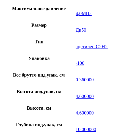
Максимальное давление
4,0МПа
Размер
Дк50
Тип
ацетилен С2Н2
Упаковка
-100
Вес брутто инд.упак, см
0.360000
Высота инд.упак, см
4.600000
Высота, см
4.600000
Глубина инд.упак, см
10.000000