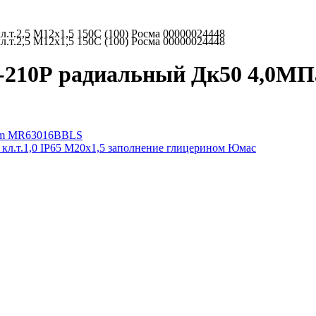
т.2,5 М12х1,5 150C (100) Росма 00000024448
т.2,5 М12х1,5 150C (100) Росма 00000024448
10Р радиальный Дк50 4,0МПа к
tem MR63016BBLS
л.т.1,0 IP65 М20х1,5 заполнение глицерином Юмас