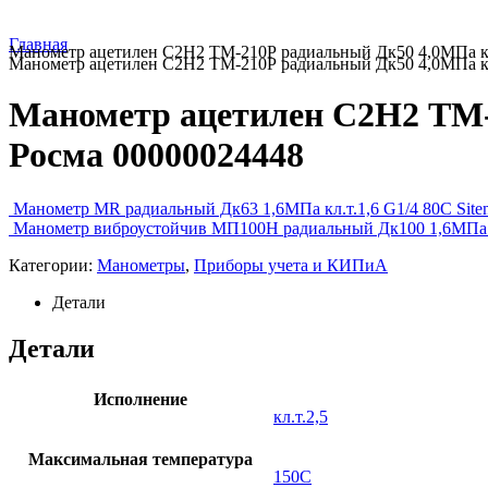
Главная
Манометр ацетилен С2Н2 ТМ-210Р радиальный Дк50 4,0МПа кл.
Манометр ацетилен С2Н2 ТМ-210Р радиальный Дк50 4,0МПа кл.
Манометр ацетилен С2Н2 ТМ-2
Росма 00000024448
Манометр MR радиальный Дк63 1,6МПа кл.т.1,6 G1/4 80C Si
Манометр виброустойчив МП100Н радиальный Дк100 1,6МПа к
Категории:
Манометры
,
Приборы учета и КИПиА
Детали
Детали
Исполнение
кл.т.2,5
Максимальная температура
150C