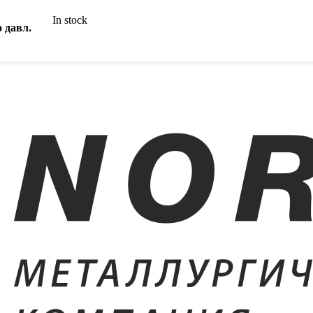
In stock
 давл.