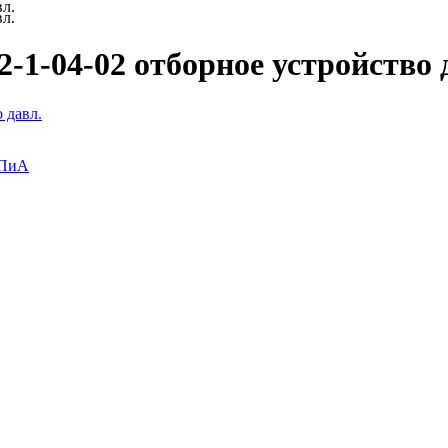
вл.
вл.
-1-04-02 отборное устройство 
 давл.
ИПиА