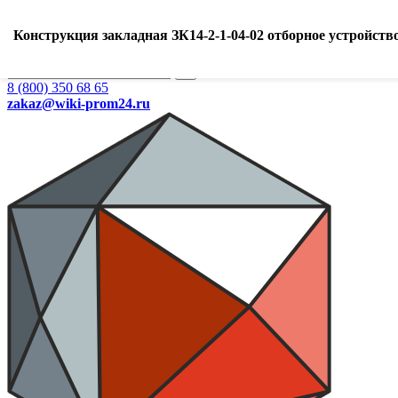
Ваш город:
Екатеринбург
Конструкция закладная ЗК14-2-1-04-02 отборное устройство
Search
8 (800) 350 68 65
zakaz
@wiki-prom24.ru