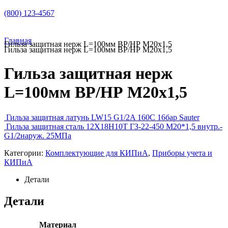
(800) 123-4567
Главная
Гильза защитная нерж L=100мм ВР/НР М20х1,5
Гильза защитная нерж L=100мм ВР/НР М20х1,5
Гильза защитная нерж
L=100мм ВР/НР М20х1,5
Гильза защитная латунь LW15 G1/2A 160C 16бар Sauter
Гильза защитная сталь 12Х18Н10Т ГЗ-22-450 М20*1,5 внутр.-
G1/2наруж. 25МПа
Категории:
Комплектующие для КИПиА
,
Приборы учета и
КИПиА
Детали
Детали
Материал