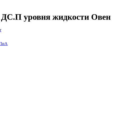
 ДС.П уровня жидкости Овен
т
ИПиА