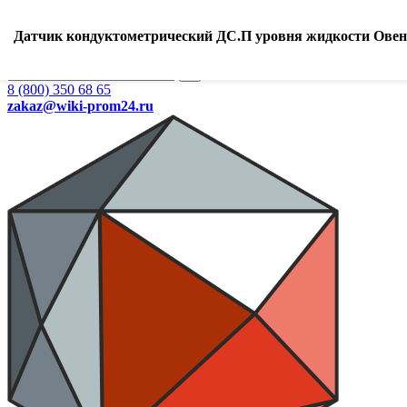
Ваш город:
Екатеринбург
Датчик кондуктометрический ДС.П уровня жидкости Овен
Search
8 (800) 350 68 65
zakaz
@wiki-prom24.ru